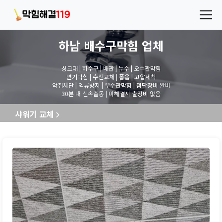
하남 배수구막힘
업체
싱크대 | 하수구 | 배관 | 누수 | 오수관막힘
변기막힘 | 수전교체 | 폽옵 | 고압세척
악취차단 | 역류방지 | 우수관막힘 | 첨단장비 완비
30분 내 신속출동 | 미해결시 출장비 없음
샤워기 교체