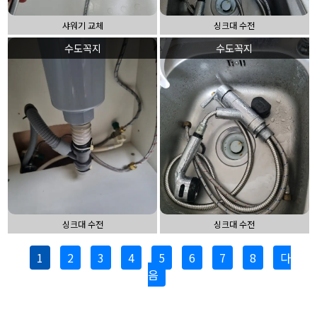
샤워기 교체
싱크대 수전
수도꼭지
수도꼭지
싱크대 수전
싱크대 수전
1
2
3
4
5
6
7
8
다
음