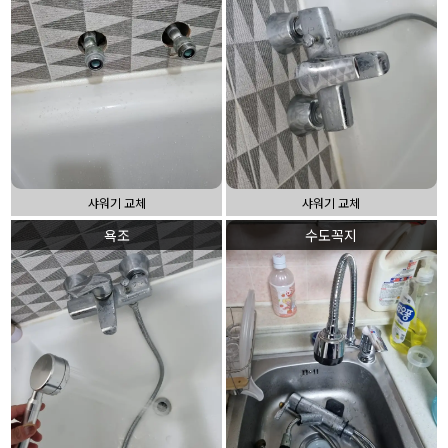
샤워기 교체
샤워기 교체
욕조
수도꼭지