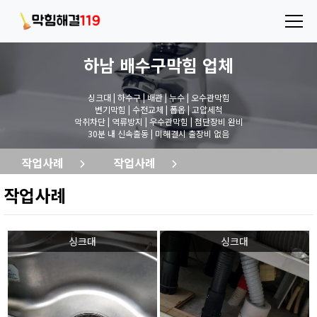
하남 배수구막힘
업체
싱크대 | 하수구 | 배관 | 누수 | 오수관막힘
변기막힘 | 수전교체 | 폽옵 | 고압세척
악취차단 | 역류방지 | 우수관막힘 | 첨단장비 완비
30분 내 신속출동 | 미해결시 출장비 없음
작업사례
작업사례
작업사례
싱크대
싱크대